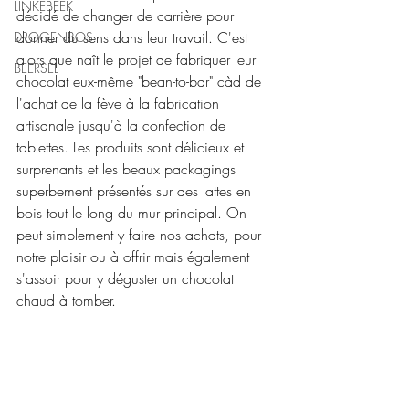
LINKEBEEK
décidé de changer de carrière pour 
donner du sens dans leur travail. C'est 
DROGENBOS
alors que naît le projet de fabriquer leur 
BEERSEL
chocolat eux-même "bean-to-bar" càd de 
l'achat de la fève à la fabrication 
artisanale jusqu'à la confection de 
tablettes. Les produits sont délicieux et 
surprenants et les beaux packagings 
superbement présentés sur des lattes en 
bois tout le long du mur principal. On 
peut simplement y faire nos achats, pour 
notre plaisir ou à offrir mais également 
s'assoir pour y déguster un chocolat 
chaud à tomber.