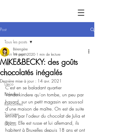
Post
Tous les posts
Bérengère
Tous les posts
19 sept. 2020
1 min de lecture
MIKE&BECKY: des goûts
Art
chocolatés inégalés
Food
Dernière mise à jour :
14 avr. 2021
Deco
C'est en se baladant quartier 
Balades
Vanderkindere qu'on tombe, un peu par 
hasard, sur un petit magasin en sous-sol 
Rencontres
d'une maison de maître. On est de suite 
Tourisme
enivré par l'odeur du chocolat de Julia et 
Björn. Elle est russe et lui allemand, ils 
UCCLE
habitent à Bruxelles depuis 18 ans et ont 