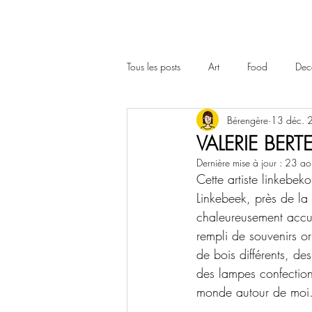
Tous les posts
Art
Food
Dec
Bérengère
13 déc. 
BEERSEL
VALERIE BERTE
Dernière mise à jour :
23 ao
Cette artiste linkebek
Linkebeek, près de la 
chaleureusement accuei
rempli de souvenirs or
de bois différents, de
des lampes confectionn
monde autour de moi