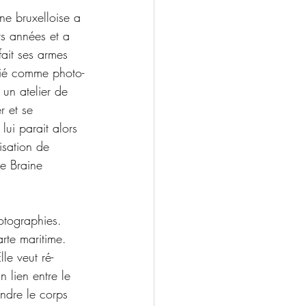
ine bruxelloise a 
rs années et a 
fait ses armes 
arié comme photo-
 un atelier de 
r et se 
lui parait alors 
isation de 
e Braine 
otographies. 
rte maritime. 
le veut ré-
n lien entre le 
ndre le corps 