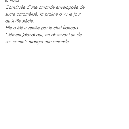
la voici: 
Constituée d’une amande enveloppée de 
sucre caramélisé, la praline a vu le jour 
au XVIIe siècle.
Elle a été inventée par le chef français 
Clément Jaluzot qui, en observant un de 
ses commis manger une amande 
accompagnée de sucre, a eu l’idée de 
mélanger les deux dans une recette. Le 
cuisinier a intégré sa création à ses 
menus, ­notamment auprès du duc César 
de Choiseul, comte du Plessis-Praslin, 
dont il était l’officier de bouche. Lors 
d’une réception chez l’aristocrate, les 
sucreries en question ont été servies en 
dessert. De nombreux invités n’ont pas 
manqué de complimenter leur hôte. Flatté, 
le comte du Plessis-Praslin (duc de Praslin) 
a assuré que c’était une recette de son 