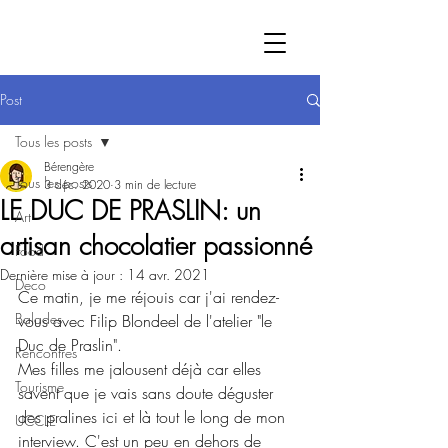
Post
Tous les posts
Bérengère
Tous les posts
3 déc. 2020
3 min de lecture
LE DUC DE PRASLIN: un
Art
artisan chocolatier passionné
Food
Dernière mise à jour :
14 avr. 2021
Deco
Ce matin, je me réjouis car j'ai rendez-
Balades
vous avec Filip Blondeel de l'atelier "le 
Duc de Praslin". 
Rencontres
Mes filles me jalousent déjà car elles 
Tourisme
savent que je vais sans doute déguster 
des pralines ici et là tout le long de mon 
UCCLE
interview. C'est un peu en dehors de 