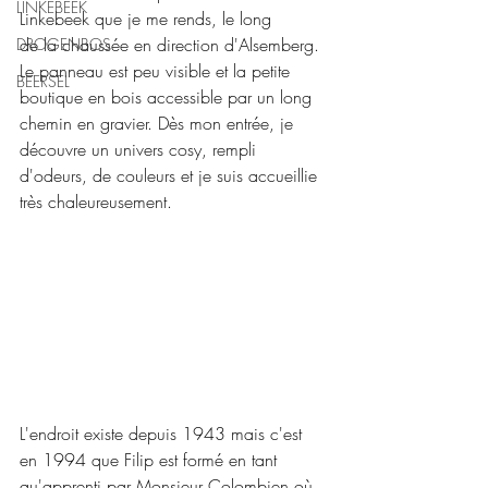
LINKEBEEK
Linkebeek que je me rends, le long 
de la chaussée en direction d'Alsemberg. 
DROGENBOS
Le panneau est peu visible et la petite 
BEERSEL
boutique en bois accessible par un long 
chemin en gravier. Dès mon entrée, je 
découvre un univers cosy, rempli 
d'odeurs, de couleurs et je suis accueillie 
très chaleureusement.
L'endroit existe depuis 1943 mais c'est 
en 1994 que Filip est formé en tant 
qu'apprenti par Monsieur Colombien où 