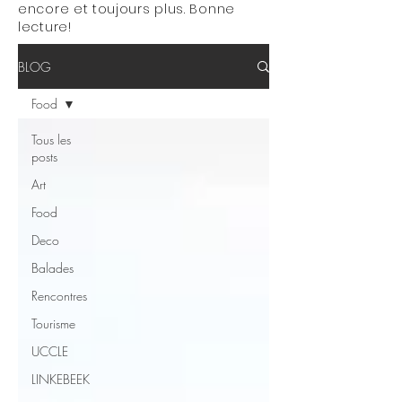
encore et toujours plus. Bonne
lecture!
BLOG
Food
Tous les
posts
Art
Food
Deco
Balades
Rencontres
Tourisme
UCCLE
LINKEBEEK